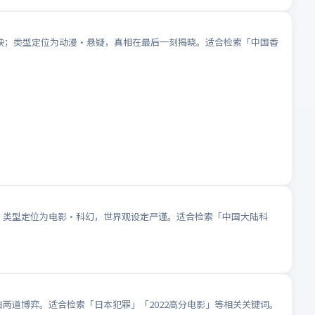
线上映；类型定位为动漫·悬疑，真相在最后一刻揭晓。适合检索「中国香
映；类型定位为电影·科幻，世界观设定严谨。适合检索「中国大陆科
白两道博弈。适合检索「日本犯罪」「2022高分电影」等相关关键词。