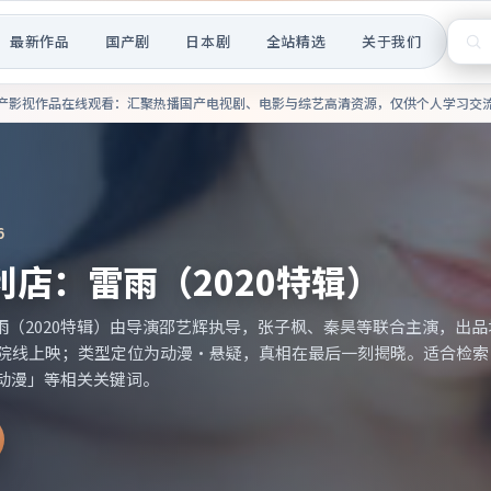
最新作品
国产剧
日本剧
全站精选
关于我们
热播国产电视剧、电影与综艺高
产影视作品在线观看
：汇聚热播国产电视剧、电影与综艺高清资源，仅供个人学习交
3
告别仪式与一纸书信
与一纸书信由导演魏书钧执导，周冬雨、马伊琍等联合主演，出品地
院线上映；类型定位为电影·科幻，世界观设定严谨。适合检索「中国大陆
关关键词。