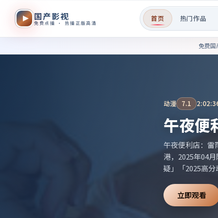
国产影视
首页
热门作品
免费点播 · 热播正版高清
免费国产影视作品在线观看——
免费国
电影
9.3
1:51:2
盛夏、
盛夏、告别仪式
2018年11月
高分电影」等相
立即观看