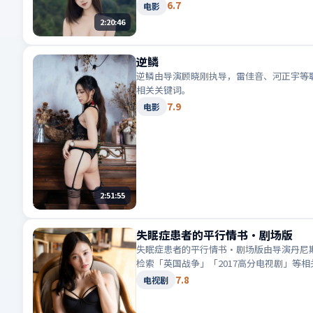
6.7
电影
2:20:46
逆鳞
逆鳞由导演顾晓刚执导，雷佳音、河正宇等联
相关关键词。
7.9
电影
2:51:55
失眠症患者的平行情书·剧场版
失眠症患者的平行情书·剧场版由导演丹尼斯
检索「英国战争」「2017高分电视剧」等
7.8
电视剧